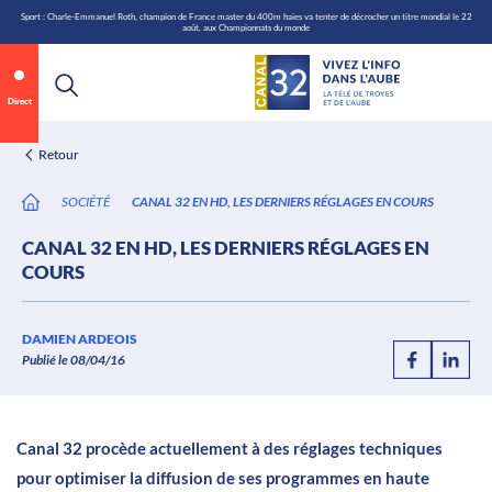
\n
Aller
Sport : Charle-Emmanuel Roth, champion de France master du 400m haies va tenter de décrocher un titre mondial le 22
août, aux Championnats du monde
au
contenu
Direct
Retour
SOCIÉTÉ
CANAL 32 EN HD, LES DERNIERS RÉGLAGES EN COURS
CANAL 32 EN HD, LES DERNIERS RÉGLAGES EN
COURS
Annonce 2 sur 2
canal32.fr
DAMIEN ARDEOIS
Publié le 08/04/16
0:05
/
0:12
Canal 32 procède actuellement à des réglages techniques
pour optimiser la diffusion de ses programmes en haute