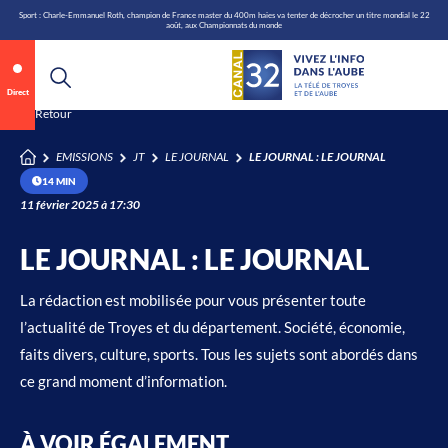
\n
Aller
Sport : Charle-Emmanuel Roth, champion de France master du 400m haies va tenter de décrocher un titre mondial le 22
août, aux Championnats du monde
au
contenu
Annonce 1 sur 2
canal32.fr
Direct
Retour
0:06
/
0:12
EMISSIONS
JT
LE JOURNAL
LE JOURNAL : LE JOURNAL
14 MIN
11 février 2025 à 17:30
LE JOURNAL : LE JOURNAL
La rédaction est mobilisée pour vous présenter toute
l’actualité de Troyes et du département. Société, économie,
faits divers, culture, sports. Tous les sujets sont abordés dans
ce grand moment d’information.
À VOIR ÉGALEMENT