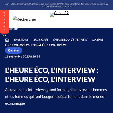
\n
Aller
Sport : Charle-Emmanuel Roth, champion de France master du 400m haies va tenter de décrocher un titre mondial le 22
août, aux Championnats du monde
au
contenu
Retour
Direct
EMISSIONS
ÉCONOMIE
L’HEURE ÉCO, L’INTERVIEW
L’HEURE
/
ÉCO, L’INTERVIEW : L’HEURE ÉCO, L’INTERVIEW
13 MIN
18 septembre 2025 à 10:38
L’HEURE ÉCO, L’INTERVIEW :
L’HEURE ÉCO, L’INTERVIEW
A travers des interviews grand format, découvrez les hommes
et les femmes qui font bouger le département dans le monde
économique