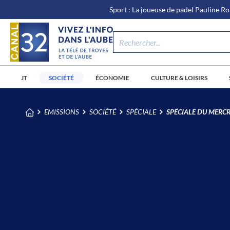
\n
Aller
Sport : La joueuse de padel Pauline Ro
au
contenu
JT
SOCIÉTÉ
ÉCONOMIE
CULTURE & LOISIRS
/
EMISSIONS
SOCIÉTÉ
SPÉCIALE
SPÉCIALE DU MERCR