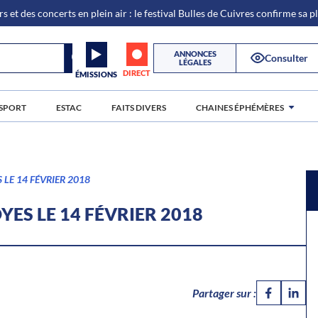
s et des concerts en plein air : le festival Bulles de Cuivres confirme sa 
ANNONCES
Consulter
LÉGALES
DIRECT
ÉMISSIONS
SPORT
ESTAC
FAITS DIVERS
CHAINES ÉPHÉMÈRES
 LE 14 FÉVRIER 2018
YES LE 14 FÉVRIER 2018
Partager sur :