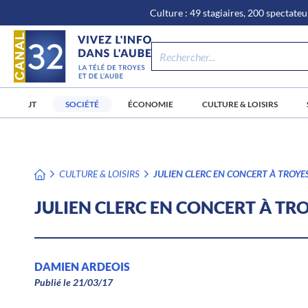
\n
Aller
Culture : 49 stagiaires, 200 spectateur
au
contenu
JT
SOCIÉTÉ
ÉCONOMIE
CULTURE & LOISIRS
CULTURE & LOISIRS
JULIEN CLERC EN CONCERT À TROYES
JULIEN CLERC EN CONCERT À TRO
DAMIEN ARDEOIS
Publié le 21/03/17
/