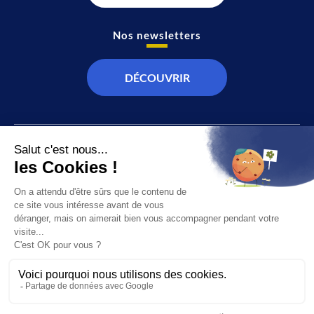
Nos newsletters
DÉCOUVRIR
JT
Direct
SOCIÉTÉ
À propos de nous
ÉCONOMIE
Recevoir la chaîne
CULTURE & LOISIRS
Devenir annonceur
SPORT