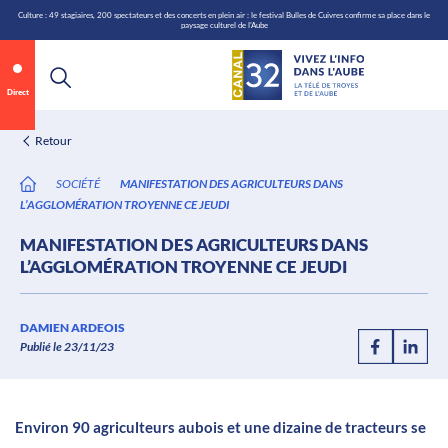
\n
Aller
Culture : 49 stagiaires, 200 spectateurs et des concerts en plein air : le festival Bulles de Cuivres confirme sa place dans le
paysage culturel de l'Aube
au
contenu
Direct
Retour
SOCIÉTÉ
MANIFESTATION DES AGRICULTEURS DANS
L’AGGLOMÉRATION TROYENNE CE JEUDI
MANIFESTATION DES AGRICULTEURS DANS
L’AGGLOMÉRATION TROYENNE CE JEUDI
Annonce 1 sur 2
canal32.fr
DAMIEN ARDEOIS
Publié le 23/11/23
0:05
/
0:12
Environ 90 agriculteurs aubois et une dizaine de tracteurs se