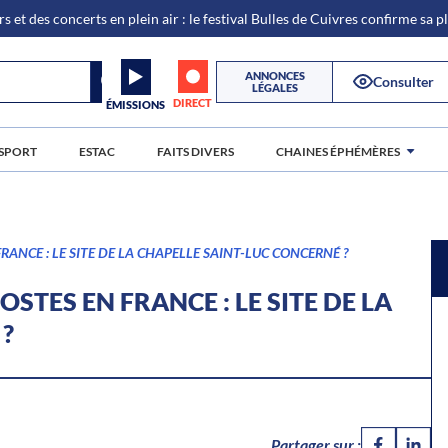
s et des concerts en plein air : le festival Bulles de Cuivres confirme sa 
ANNONCES
Consulter
LÉGALES
DIRECT
ÉMISSIONS
SPORT
ESTAC
FAITS DIVERS
CHAINES ÉPHÉMÈRES
RANCE : LE SITE DE LA CHAPELLE SAINT-LUC CONCERNÉ ?
STES EN FRANCE : LE SITE DE LA
?
Partager sur :