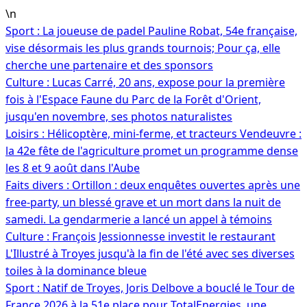
Aller
\n
au
Sport : La joueuse de padel Pauline Robat, 54e française,
contenu
vise désormais les plus grands tournois; Pour ça, elle
cherche une partenaire et des sponsors
Culture : Lucas Carré, 20 ans, expose pour la première
fois à l'Espace Faune du Parc de la Forêt d'Orient,
jusqu'en novembre, ses photos naturalistes
Loisirs : Hélicoptère, mini-ferme, et tracteurs Vendeuvre :
la 42e fête de l'agriculture promet un programme dense
les 8 et 9 août dans l'Aube
Faits divers : Ortillon : deux enquêtes ouvertes après une
free-party, un blessé grave et un mort dans la nuit de
samedi. La gendarmerie a lancé un appel à témoins
Culture : François Jessionnesse investit le restaurant
L'Illustré à Troyes jusqu'à la fin de l'été avec ses diverses
toiles à la dominance bleue
Sport : Natif de Troyes, Joris Delbove a bouclé le Tour de
France 2026 à la 51e place pour TotalEnergies, une