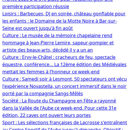
première participation réussie
Loisirs : Barbecues, DJ en soirée, château gonflable pour
les enfants : le Domaine de la Motte Noire à Bar-sur-
Seine est ouvert jusqu'à fin août
Culture : Le musée de la mémoire chapelaine rend
hommage à Jean-Pierre Lemire, sapeur-pompier et
artiste des beaux-arts, décédé il y a un an
Culture : Ervy-le-Châtel : cracheurs de feu, spectacle
équestre, conférence… La 12ème édition des Médiévales
mettait les femmes à l’honneur ce week-end
Culture : Samedi soir à Lesmont, 50 spectateurs ont vécu
l'expérience Novastella, un concert immersif dans le noir
porté par la compagnie Sangs-Mêlés
Société : La Route du Champagne en Fête a rayonné
dans la Vallée de l'Aube ce week-end. Pour cette 31e
édition, 22 caves ont ouvert leurs portes
Sport : Les sélections françaises de Lacrosse s'entraînent
au Centre Sportif de l'Aube jusqu'à dimanche. Objectif :