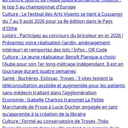
le top 5 au championnat d'Europe
Culture : Le Festival des Arts Vivants se tient à Cussangy
du 7 au 9 août 2026 pour sa 8e édition dans le Pays
d'Othe
Loisirs : Participez au concours du bricoleur en or 2026 !
Présentez votre réalisation (jardin, aménagement
intérieur) et remportez des lots ! Infos : QR Code
Culture : Le jeune réalisateur Benoît Planque a choisi
l'Aube pour son 1er long-métrage indépendant. Il est en
tournage durant quatre semaines
Santé : Buchères, Estissac, Troyes : 3 sites testent la
téléconsultation assistée et augmentée pour les patients
sans médecin traitant dans l'agglomération
Economie : Isabelle Charkos transmet La Petite
Marchande de Prose à Lucie Ducher, engagée en tant
qu'apprentie à la création de la libraire
Culture : Formé au conservatoire de Troyes, Théo