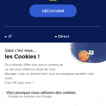
DÉCOUVRIR
JT
Direct
SOCIÉTÉ
À propos de nous
ÉCONOMIE
Recevoir la chaîne
CULTURE & LOISIRS
Devenir annonceur
SPORT
© 2026 Canal 32 – Site réalisé par le
Studio Ikadia
Mentions légales
Plan du site
Politique de confidentialité