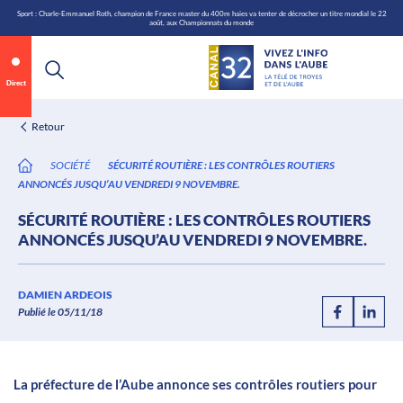
\n
Aller
Sport : Charle-Emmanuel Roth, champion de France master du 400m haies va tenter de décrocher un titre mondial le 22
août, aux Championnats du monde
au
contenu
Direct
Retour
SOCIÉTÉ
SÉCURITÉ ROUTIÈRE : LES CONTRÔLES ROUTIERS
ANNONCÉS JUSQU’AU VENDREDI 9 NOVEMBRE.
SÉCURITÉ ROUTIÈRE : LES CONTRÔLES ROUTIERS
ANNONCÉS JUSQU’AU VENDREDI 9 NOVEMBRE.
Annonce 1 sur 2
canal32.fr
DAMIEN ARDEOIS
Publié le 05/11/18
0:06
/
0:12
La préfecture de l’Aube annonce ses contrôles routiers pour