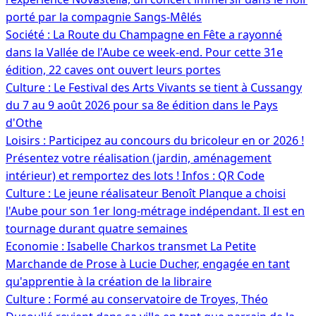
porté par la compagnie Sangs-Mêlés
Société : La Route du Champagne en Fête a rayonné
dans la Vallée de l'Aube ce week-end. Pour cette 31e
édition, 22 caves ont ouvert leurs portes
Culture : Le Festival des Arts Vivants se tient à Cussangy
du 7 au 9 août 2026 pour sa 8e édition dans le Pays
d'Othe
Loisirs : Participez au concours du bricoleur en or 2026 !
Présentez votre réalisation (jardin, aménagement
intérieur) et remportez des lots ! Infos : QR Code
Culture : Le jeune réalisateur Benoît Planque a choisi
l'Aube pour son 1er long-métrage indépendant. Il est en
tournage durant quatre semaines
Economie : Isabelle Charkos transmet La Petite
Marchande de Prose à Lucie Ducher, engagée en tant
qu'apprentie à la création de la libraire
Culture : Formé au conservatoire de Troyes, Théo