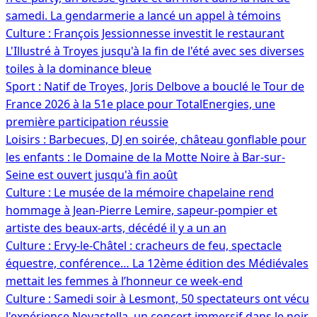
samedi. La gendarmerie a lancé un appel à témoins
Culture : François Jessionnesse investit le restaurant
L'Illustré à Troyes jusqu'à la fin de l'été avec ses diverses
toiles à la dominance bleue
Sport : Natif de Troyes, Joris Delbove a bouclé le Tour de
France 2026 à la 51e place pour TotalEnergies, une
première participation réussie
Loisirs : Barbecues, DJ en soirée, château gonflable pour
les enfants : le Domaine de la Motte Noire à Bar-sur-
Seine est ouvert jusqu'à fin août
Culture : Le musée de la mémoire chapelaine rend
hommage à Jean-Pierre Lemire, sapeur-pompier et
artiste des beaux-arts, décédé il y a un an
Culture : Ervy-le-Châtel : cracheurs de feu, spectacle
équestre, conférence… La 12ème édition des Médiévales
mettait les femmes à l’honneur ce week-end
Culture : Samedi soir à Lesmont, 50 spectateurs ont vécu
l'expérience Novastella, un concert immersif dans le noir