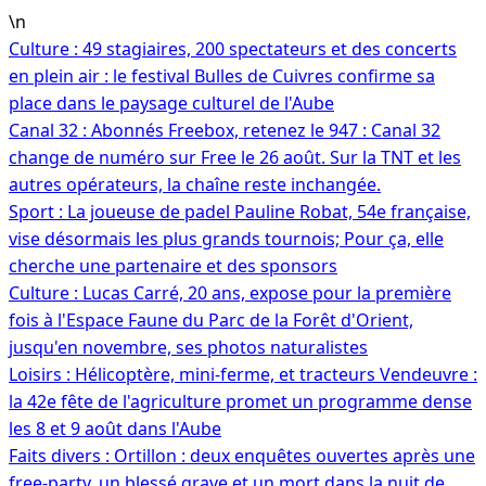
Aller
\n
au
Culture : 49 stagiaires, 200 spectateurs et des concerts
contenu
en plein air : le festival Bulles de Cuivres confirme sa
place dans le paysage culturel de l'Aube
Canal 32 : Abonnés Freebox, retenez le 947 : Canal 32
change de numéro sur Free le 26 août. Sur la TNT et les
autres opérateurs, la chaîne reste inchangée.
Sport : La joueuse de padel Pauline Robat, 54e française,
vise désormais les plus grands tournois; Pour ça, elle
cherche une partenaire et des sponsors
Culture : Lucas Carré, 20 ans, expose pour la première
fois à l'Espace Faune du Parc de la Forêt d'Orient,
jusqu'en novembre, ses photos naturalistes
Loisirs : Hélicoptère, mini-ferme, et tracteurs Vendeuvre :
la 42e fête de l'agriculture promet un programme dense
les 8 et 9 août dans l'Aube
Faits divers : Ortillon : deux enquêtes ouvertes après une
free-party, un blessé grave et un mort dans la nuit de