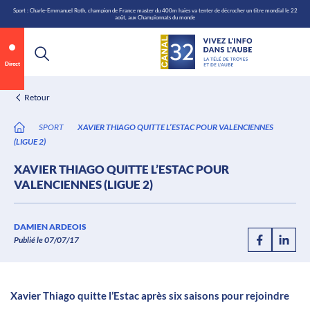
\n
Aller
Sport : Charle-Emmanuel Roth, champion de France master du 400m haies va tenter de décrocher un titre mondial le 22
août, aux Championnats du monde
au
contenu
Direct
Retour
SPORT
XAVIER THIAGO QUITTE L’ESTAC POUR VALENCIENNES
(LIGUE 2)
XAVIER THIAGO QUITTE L’ESTAC POUR
VALENCIENNES (LIGUE 2)
Annonce 1 sur 2
canal32.fr
DAMIEN ARDEOIS
Publié le 07/07/17
0:08
/
0:12
Xavier Thiago quitte l’Estac après six saisons pour rejoindre