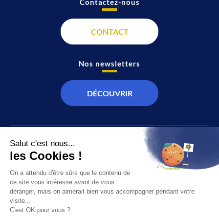
Contactez-nous
CONTACT
Nos newsletters
DÉCOUVRIR
JT
Direct
SOCIÉTÉ
À propos de nous
ÉCONOMIE
Recevoir la chaîne
CULTURE & LOISIRS
Devenir annonceur