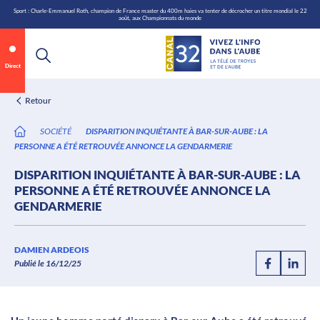
\n
Aller
Sport : Charle-Emmanuel Roth, champion de France master du 400m haies va tenter de décrocher un titre mondial le 22
août, aux Championnats du monde
au
contenu
Direct
Retour
SOCIÉTÉ
DISPARITION INQUIÉTANTE À BAR-SUR-AUBE : LA
PERSONNE A ÉTÉ RETROUVÉE ANNONCE LA GENDARMERIE
DISPARITION INQUIÉTANTE À BAR-SUR-AUBE : LA
PERSONNE A ÉTÉ RETROUVÉE ANNONCE LA
GENDARMERIE
Annonce 1 sur 2
canal32.fr
DAMIEN ARDEOIS
Publié le 16/12/25
0:07
/
0:12