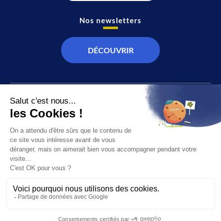
Nos newsletters
DÉCOUVRIR
JT
Direct
SOCIÉTÉ
À propos de nous
ÉCONOMIE
Recevoir la chaîne
CULTURE & LOISIRS
Devenir annonceur
SPORT