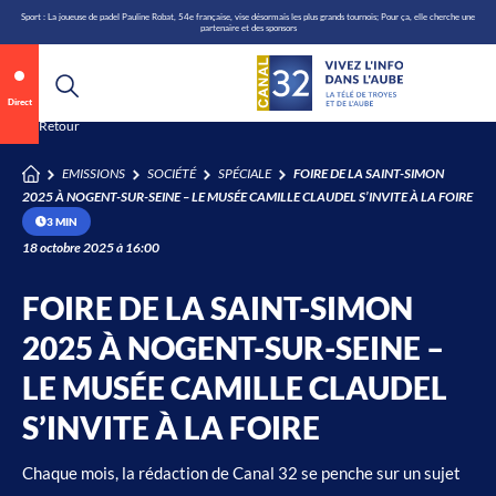
\n
Aller
Sport : La joueuse de padel Pauline Robat, 54e française, vise désormais les plus grands tournois; Pour ça, elle cherche une
partenaire et des sponsors
au
contenu
Direct
Annonce 1 sur 2
canal32.fr
Retour
EMISSIONS
SOCIÉTÉ
SPÉCIALE
FOIRE DE LA SAINT-SIMON
0:08
/
0:12
2025 À NOGENT-SUR-SEINE – LE MUSÉE CAMILLE CLAUDEL S’INVITE À LA FOIRE
3 MIN
18 octobre 2025 à 16:00
FOIRE DE LA SAINT-SIMON
2025 À NOGENT-SUR-SEINE –
LE MUSÉE CAMILLE CLAUDEL
S’INVITE À LA FOIRE
Chaque mois, la rédaction de Canal 32 se penche sur un sujet