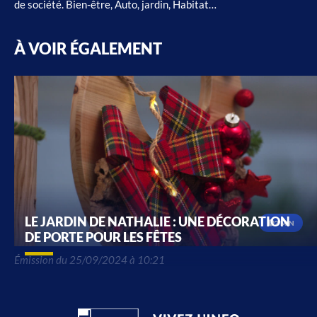
de société. Bien-être, Auto, jardin, Habitat…
À VOIR ÉGALEMENT
LE JARDIN DE NATHALIE : UNE DÉCORATION
2 MIN
DE PORTE POUR LES FÊTES
Émission du 25/09/2024 à 10:21