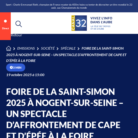
\n
Aller
Sport : Charle-Emmanuel Roth, champion de France master du 400m haies va tenter de décrocher un titre mondial le 22
août, aux Championnats du monde
au
contenu
Direct
Retour
Annonce 1 sur 2
canal32.fr
EMISSIONS
SOCIÉTÉ
SPÉCIALE
FOIRE DE LA SAINT-SIMON
2025 À NOGENT-SUR-SEINE – UN SPECTACLE D’AFFRONTEMENT DE CAPE ET
0:07
/
0:12
D’ÉPÉE À LA FOIRE
3 MIN
19 octobre 2025 à 15:00
FOIRE DE LA SAINT-SIMON
2025 À NOGENT-SUR-SEINE –
UN SPECTACLE
D’AFFRONTEMENT DE CAPE
ET D’ÉPÉE À LA FOIRE