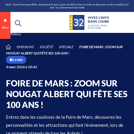
\n
Aller
Sport : Charle-Emmanuel Roth, champion de France master du 400m haies va tenter de décrocher un titre mondial le 22
août, aux Championnats du monde
au
contenu
Direct
Annonce 1 sur 2
canal32.fr
Retour
EMISSIONS
SOCIÉTÉ
SPÉCIALE
FOIRE DE MARS : ZOOM SUR
0:06
/
0:12
NOUGAT ALBERT QUI FÊTE SES 100 ANS !
13 MIN
4 mars 2026 à 10:42
FOIRE DE MARS : ZOOM SUR
NOUGAT ALBERT QUI FÊTE SES
100 ANS !
Entrez dans les coulisses de la Foire de Mars, découvrez les
personnalités et les attractions qui font l’évènement, lors de
ce moment attendu de tous les Aubois !