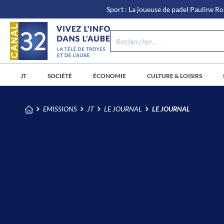
\n
Aller
Sport : La joueuse de padel Pauline Ro
au
contenu
JT
SOCIÉTÉ
ÉCONOMIE
CULTURE & LOISIRS
EMISSIONS
JT
LE JOURNAL
LE JOURNAL