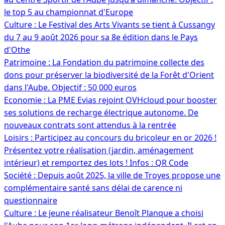
le top 5 au championnat d'Europe
Culture : Le Festival des Arts Vivants se tient à Cussangy
du 7 au 9 août 2026 pour sa 8e édition dans le Pays
d'Othe
Patrimoine : La Fondation du patrimoine collecte des
dons pour préserver la biodiversité de la Forêt d'Orient
dans l'Aube. Objectif : 50 000 euros
Economie : La PME Evias rejoint OVHcloud pour booster
ses solutions de recharge électrique autonome. De
nouveaux contrats sont attendus à la rentrée
Loisirs : Participez au concours du bricoleur en or 2026 !
Présentez votre réalisation (jardin, aménagement
intérieur) et remportez des lots ! Infos : QR Code
Société : Depuis août 2025, la ville de Troyes propose une
complémentaire santé sans délai de carence ni
questionnaire
Culture : Le jeune réalisateur Benoît Planque a choisi