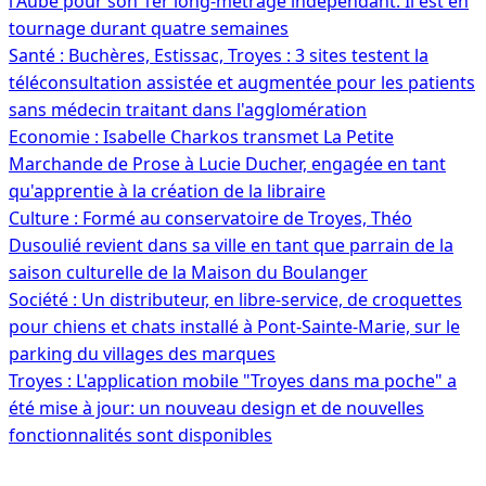
l'Aube pour son 1er long-métrage indépendant. Il est en
tournage durant quatre semaines
Santé : Buchères, Estissac, Troyes : 3 sites testent la
téléconsultation assistée et augmentée pour les patients
sans médecin traitant dans l'agglomération
Economie : Isabelle Charkos transmet La Petite
Marchande de Prose à Lucie Ducher, engagée en tant
qu'apprentie à la création de la libraire
Culture : Formé au conservatoire de Troyes, Théo
Dusoulié revient dans sa ville en tant que parrain de la
saison culturelle de la Maison du Boulanger
Société : Un distributeur, en libre-service, de croquettes
pour chiens et chats installé à Pont-Sainte-Marie, sur le
parking du villages des marques
Troyes : L'application mobile "Troyes dans ma poche" a
été mise à jour: un nouveau design et de nouvelles
fonctionnalités sont disponibles