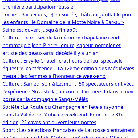
première participation réussie
Loisirs : Barbecues, DJ en soirée, château gonflable pour
les enfants : le Domaine de la Motte Noire à Bar-sur-
Seine est ouvert jusqu'à fin août
Culture : Le musée de la mémoire chapelaine rend
hommage à Jean-Pierre Lemire, sapeur-pompier et
artiste des beaux-arts, décédé il y a un an
Culture : Ervy-le-Châtel : cracheurs de feu, spectacle
équestre, conférence… La 12ème édition des Médiévales
mettait les femmes à l’honneur ce week-end
Culture : Samedi soir à Lesmont, 50 spectateurs ont vécu
l'expérience Novastella, un concert immersif dans le noir
porté par la compagnie Sangs-Mêlés
Société : La Route du Champagne en Fête a rayonné
dans la Vallée de l'Aube ce week-end. Pour cette 31e
édition, 22 caves ont ouvert leurs portes
Sport : Les sélections françaises de Lacrosse s'entraînent
au Centre Sportif de l'Aube jusqu'à dimanche. Objectif :