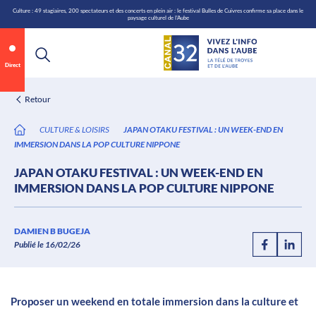
\n
Aller
Culture : 49 stagiaires, 200 spectateurs et des concerts en plein air : le festival Bulles de Cuivres confirme sa place dans le
paysage culturel de l'Aube
au
contenu
Direct
Retour
CULTURE & LOISIRS
JAPAN OTAKU FESTIVAL : UN WEEK-END EN
IMMERSION DANS LA POP CULTURE NIPPONE
JAPAN OTAKU FESTIVAL : UN WEEK-END EN
IMMERSION DANS LA POP CULTURE NIPPONE
Annonce 1 sur 2
canal32.fr
DAMIEN B BUGEJA
Publié le 16/02/26
0:05
/
0:12
Proposer un weekend en totale immersion dans la culture et