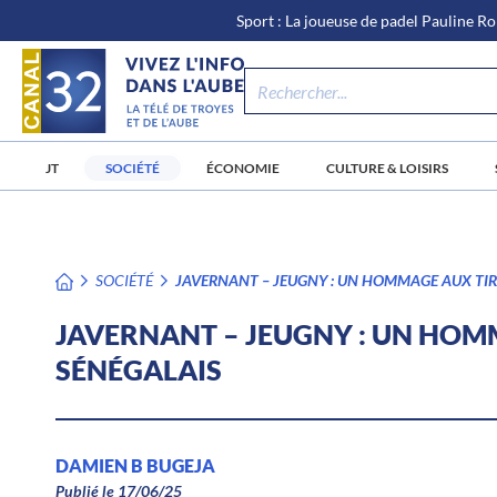
\n
Aller
Sport : La joueuse de padel Pauline Ro
au
contenu
JT
SOCIÉTÉ
ÉCONOMIE
CULTURE & LOISIRS
SOCIÉTÉ
JAVERNANT – JEUGNY : UN HOMMAGE AUX TIR
JAVERNANT – JEUGNY : UN HOM
SÉNÉGALAIS
DAMIEN B BUGEJA
Publié le 17/06/25