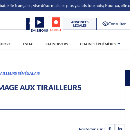
bat, 54e française, vise désormais les plus grands tournois; Pour ça, elle
ANNONCES
Consulter
LÉGALES
DIRECT
ÉMISSIONS
SPORT
ESTAC
FAITS DIVERS
CHAINES ÉPHÉMÈRES
AILLEURS SÉNÉGALAIS
MAGE AUX TIRAILLEURS
Partager sur :