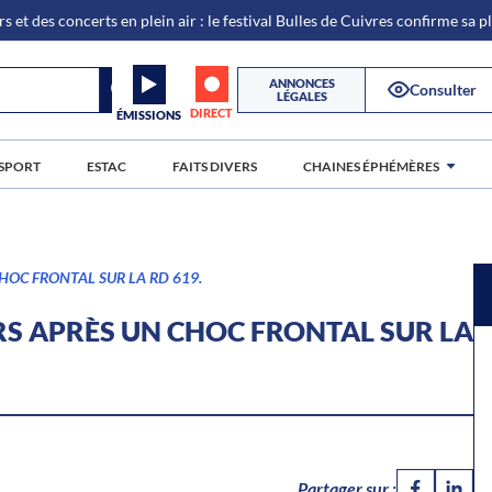
s et des concerts en plein air : le festival Bulles de Cuivres confirme sa 
ANNONCES
Consulter
LÉGALES
DIRECT
ÉMISSIONS
SPORT
ESTAC
FAITS DIVERS
CHAINES ÉPHÉMÈRES
CHOC FRONTAL SUR LA RD 619.
RS APRÈS UN CHOC FRONTAL SUR LA
Partager sur :