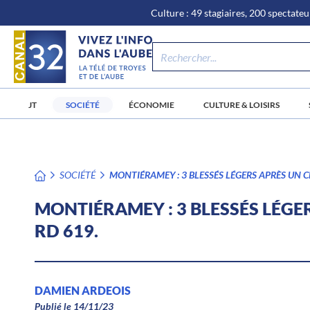
\n
Aller
Culture : 49 stagiaires, 200 spectateur
au
contenu
JT
SOCIÉTÉ
ÉCONOMIE
CULTURE & LOISIRS
SOCIÉTÉ
MONTIÉRAMEY : 3 BLESSÉS LÉGERS APRÈS UN 
MONTIÉRAMEY : 3 BLESSÉS LÉGE
RD 619.
DAMIEN ARDEOIS
Publié le 14/11/23