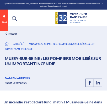
\n
Aller
Sport : Charle-Emmanuel Roth, champion de France master du 400m haies va tenter de décrocher un titre mondial le 22
août, aux Championnats du monde
au
contenu
Direct
Retour
SOCIÉTÉ
MUSSY-SUR-SEINE : LES POMPIERS MOBILISÉS SUR UN
IMPORTANT INCENDIE
MUSSY-SUR-SEINE : LES POMPIERS MOBILISÉS SUR
UN IMPORTANT INCENDIE
Annonce 1 sur 2
canal32.fr
DAMIEN ARDEOIS
Publié le 18/12/23
0:07
/
0:12
Un incendie s’est déclaré lundi matin à Mussy-sur-Seine dans