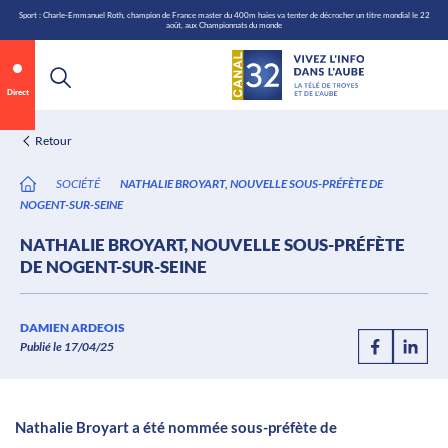
\n
Aller
Sport : Charle-Emmanuel Roth, champion de France master du 400m haies va tenter de décrocher un titre mondial le 22
août, aux Championnats du monde
au
contenu
Direct
Retour
SOCIÉTÉ
NATHALIE BROYART, NOUVELLE SOUS-PRÉFÈTE DE
NOGENT-SUR-SEINE
NATHALIE BROYART, NOUVELLE SOUS-PRÉFÈTE
DE NOGENT-SUR-SEINE
Annonce 1 sur 2
canal32.fr
DAMIEN ARDEOIS
Publié le 17/04/25
0:05
/
0:12
Nathalie Broyart a été nommée sous-préfète de