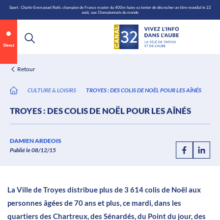
\n
Aller
Sport : Charle-Emmanuel Roth, champion de France master du 400m haies va tenter de décrocher un titre mondial le 22
août, aux Championnats du monde
au
contenu
Direct
Retour
CULTURE & LOISIRS
TROYES : DES COLIS DE NOËL POUR LES AÎNÉS
TROYES : DES COLIS DE NOËL POUR LES AÎNÉS
Annonce 1 sur 2
canal32.fr
DAMIEN ARDEOIS
Publié le 08/12/15
0:06
/
0:12
La Ville de Troyes distribue plus de 3 614 colis de Noël aux
personnes âgées de 70 ans et plus, ce mardi, dans les
quartiers des Chartreux, des Sénardés, du Point du jour, des