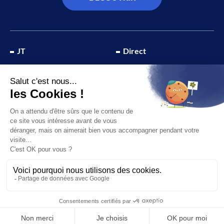
JT
Direct
SOCIÉTÉ
À propos de nous
ÉCONOMIE
Recevoir la chaîne
CULTURE & LOISIRS
Devenir annonceur
SPORT
© 2026 Canal 32 – Site réalisé par le
Studio Ikadia
Mentions légales
Plan du site
Politique de confidentialité