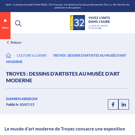
\n
Aller
Sport : La joueuse de padel Pauline Robat, 54e française, vise désormais les plus grands tournois; Pour ça, elle cherche une
partenaire et des sponsors
au
contenu
Direct
Retour
CULTURE & LOISIRS
TROYES : DESSINS D’ARTISTES AU MUSÉE D’ART
MODERNE
TROYES : DESSINS D’ARTISTES AU MUSÉE D’ART
MODERNE
Annonce 1 sur 2
canal32.fr
DAMIEN ARDEOIS
Publié le 10/07/15
0:06
/
0:12
Le musée d’art moderne de Troyes consacre une exposition