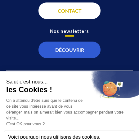
CONTACT
Nos newsletters
DÉCOUVRIR
JT
Direct
SOCIÉTÉ
À propos de nous
ÉCONOMIE
Recevoir la chaîne
CULTURE & LOISIRS
Devenir annonceur
SPORT