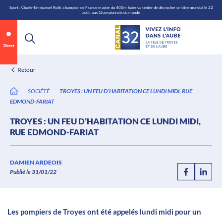
\n
Aller
Sport : Charle-Emmanuel Roth, champion de France master du 400m haies va tenter de décrocher un titre mondial le 22
août, aux Championnats du monde
au
contenu
Direct
Retour
SOCIÉTÉ
TROYES : UN FEU D’HABITATION CE LUNDI MIDI, RUE
EDMOND-FARIAT
TROYES : UN FEU D’HABITATION CE LUNDI MIDI,
RUE EDMOND-FARIAT
Annonce 1 sur 2
canal32.fr
DAMIEN ARDEOIS
Publié le 31/01/22
0:07
/
0:12
Les pompiers de Troyes ont été appelés lundi midi pour un