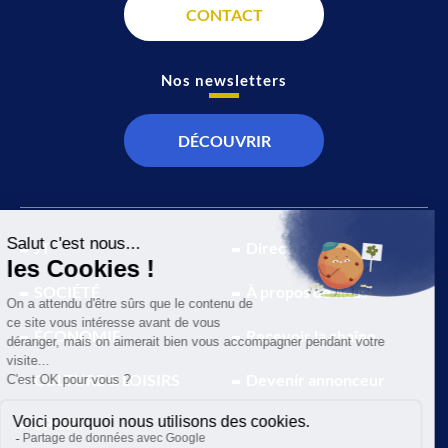
CONTACT
Nos newsletters
DÉCOUVRIR
JT
Direct
SOCIÉTÉ
À propos de nous
ÉCONOMIE
Recevoir la chaîne
CULTURE & LOISIRS
Devenir annonceur
SPORT