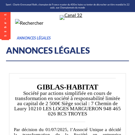
\n
Aller
Sport : Charle-Emmanuel Roth, champion de France master du 400m haies va tenter de décrocher un titre mondial le 22
août, aux Championnats du monde
au
contenu
ANNONCES LÉGALES
Direct
ANNONCES LÉGALES
GIBLAS-HABITAT
Société par actions simplifiée en cours de
transformation en société à responsabilité limitée
au capital de 2 500€ Siège social : 7 Chemin de
Laury 10210 LES LOGES MARGUERON 948 465
026 RCS TROYES
Par décision du 01/07/2025, l’Associé Unique a décidé
la transformation de la Société en entreprise