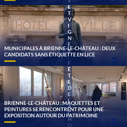
S
E
T
V
I
G
N
E
MUNICIPALES À BRIENNE-LE-CHÂTEAU : DEUX
S
CANDIDATS SANS ÉTIQUETTE EN LICE
.
F
Ê
T
E
D
E
L
BRIENNE-LE-CHÂTEAU : MAQUETTES ET
A
PEINTURES SE RENCONTRENT POUR UNE
C
EXPOSITION AUTOUR DU PATRIMOINE
H
O