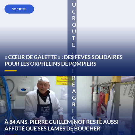
U
SOCIÉTÉ
C
R
O
U
T
E
,
« CŒUR DE GALETTE » : DES FÈVES SOLIDAIRES
F
POUR LES ORPHELINS DE POMPIERS
O
I
R
E
A
G
R
I
C
À 84 ANS, PIERRE GUILLEMINOT RESTE AUSSI
O
AFFÛTÉ QUE SES LAMES DE BOUCHER
L