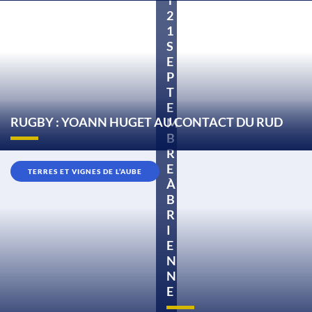
2
1
S
E
P
T
E
RUGBY : YOANN HUGET AU CONTACT DU RUD
M
B
R
E
TERRES ET VIGNES DE L’AUBE
À
B
R
I
E
N
N
E