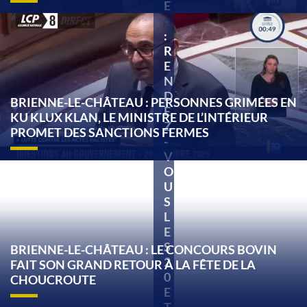
E
:
R
E
N
D
BRIENNE-LE-CHÂTEAU : PERSONNES GRIMÉES EN
E
KU KLUX KLAN, LE MINISTRE DE L’INTÉRIEUR
Z
PROMET DES SANCTIONS FERMES
-
V
O
U
S
L
E
S
BRIENNE-LE-CHÂTEAU : LE CONCOURS BOVIN
2
FAIT SON GRAND RETOUR À LA FÊTE DE LA
0
CHOUCROUTE
E
T