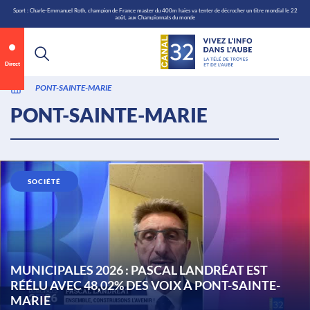
\n
Aller
Sport : Charle-Emmanuel Roth, champion de France master du 400m haies va tenter de décrocher un titre mondial le 22
août, aux Championnats du monde
au
contenu
Direct
PONT-SAINTE-MARIE
PONT-SAINTE-MARIE
SOCIÉTÉ
MUNICIPALES 2026 : PASCAL LANDRÉAT EST
RÉÉLU AVEC 48,02% DES VOIX À PONT-SAINTE-
MARIE