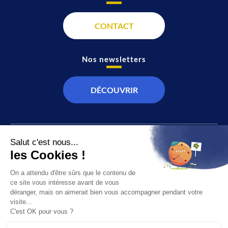
CONTACT
Nos newsletters
DÉCOUVRIR
JT
Direct
SOCIÉTÉ
À propos de nous
ÉCONOMIE
Recevoir la chaîne
CULTURE & LOISIRS
Devenir annonceur