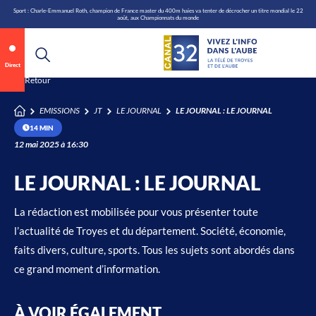
\n
Aller
Sport : Charle-Emmanuel Roth, champion de France master du 400m haies va tenter de décrocher un titre mondial le 22
août, aux Championnats du monde
au
contenu
Annonce 2 sur 2
canal32.fr
Direct
Retour
0:09
/
0:12
EMISSIONS
JT
LE JOURNAL
LE JOURNAL : LE JOURNAL
14 MIN
12 mai 2025 à 16:30
LE JOURNAL : LE JOURNAL
La rédaction est mobilisée pour vous présenter toute
l’actualité de Troyes et du département. Société, économie,
faits divers, culture, sports. Tous les sujets sont abordés dans
ce grand moment d’information.
À VOIR ÉGALEMENT