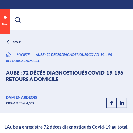
\n
Aller
au
contenu
Direct
Retour
SOCIÉTÉ
AUBE : 72 DÉCÈS DIAGNOSTIQUÉS COVID-19, 196
RETOURS À DOMICILE
AUBE : 72 DÉCÈS DIAGNOSTIQUÉS COVID-19, 196
RETOURS À DOMICILE
Annonce 2 sur 2
canal32.fr
DAMIEN ARDEOIS
Publié le 12/04/20
0:07
/
0:12
L’Aube a enregistré 72 décès diagnostiqués Covid-19 au total,