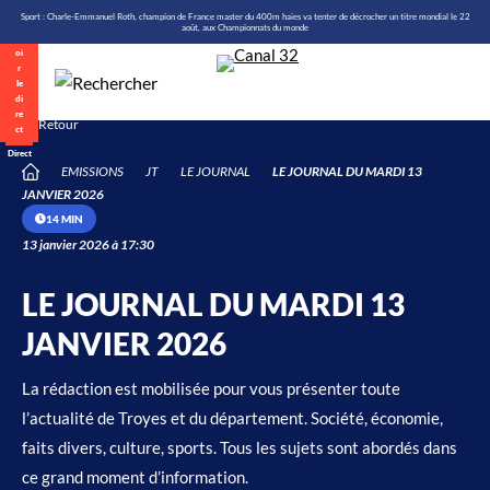
\n
Aller
Sport : Charle-Emmanuel Roth, champion de France master du 400m haies va tenter de décrocher un titre mondial le 22
août, aux Championnats du monde
au
contenu
Retour
Direct
EMISSIONS
JT
LE JOURNAL
LE JOURNAL DU MARDI 13
/
JANVIER 2026
14 MIN
13 janvier 2026 à 17:30
LE JOURNAL DU MARDI 13
JANVIER 2026
La rédaction est mobilisée pour vous présenter toute
l’actualité de Troyes et du département. Société, économie,
faits divers, culture, sports. Tous les sujets sont abordés dans
ce grand moment d’information.