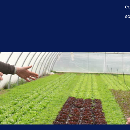
éc
so