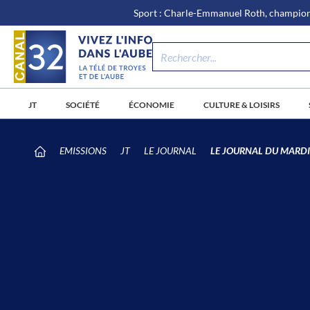
\n
Aller
Sport : Charle-Emmanuel Roth, champion 
au
contenu
JT
SOCIÉTÉ
ÉCONOMIE
CULTURE & LOISIRS
/
EMISSIONS
JT
LE JOURNAL
LE JOURNAL DU MARDI