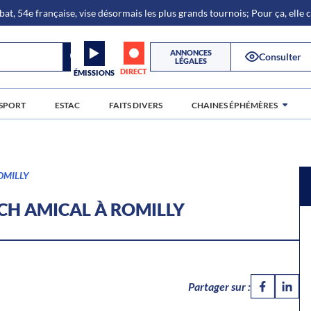
bat, 54e française, vise désormais les plus grands tournois; Pour ça, elle
ANNONCES
Consulter
LÉGALES
DIRECT
ÉMISSIONS
SPORT
ESTAC
FAITS DIVERS
CHAINES ÉPHÉMÈRES
OMILLY
CH AMICAL À ROMILLY
Partager sur :