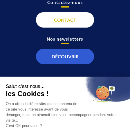
Contactez-nous
CONTACT
Nos newsletters
DÉCOUVRIR
JT
Direct
SOCIÉTÉ
À propos de nous
ÉCONOMIE
Recevoir la chaîne
CULTURE & LOISIRS
Devenir annonceur