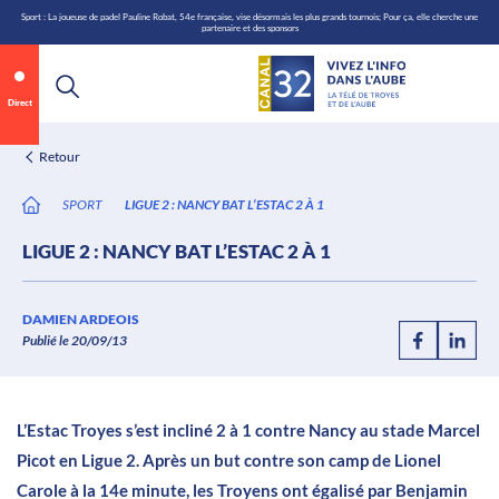
\n
Aller
Sport : La joueuse de padel Pauline Robat, 54e française, vise désormais les plus grands tournois; Pour ça, elle cherche une
partenaire et des sponsors
au
contenu
Direct
Retour
SPORT
LIGUE 2 : NANCY BAT L’ESTAC 2 À 1
LIGUE 2 : NANCY BAT L’ESTAC 2 À 1
Annonce 1 sur 2
canal32.fr
DAMIEN ARDEOIS
Publié le 20/09/13
0:07
/
0:12
L’Estac Troyes s’est incliné 2 à 1 contre Nancy au stade Marcel
Picot en Ligue 2. Après un but contre son camp de Lionel
Carole à la 14e minute, les Troyens ont égalisé par Benjamin