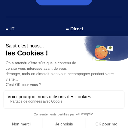
JT
Direct
SOCIÉTÉ
À propos de nous
ÉCONOMIE
Recevoir la chaîne
CULTURE & LOISIRS
Devenir annonceur
SPORT
© 2026 Canal 32 – Site réalisé par le
Studio Ikadia
Mentions légales
Plan du site
Politique de confidentialité