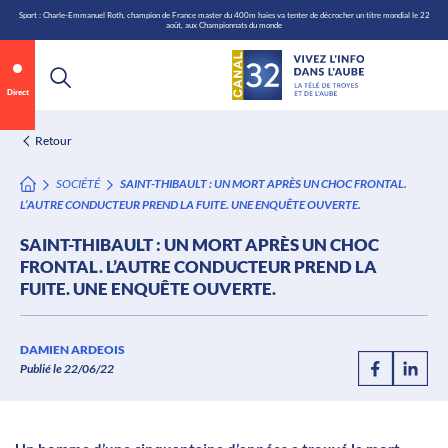
\n
Aller
Sport : Charle-Emmanuel Roth, champion de France master du 400m haies va tenter de décrocher un titre mondial le 22
août, aux Championnats du monde
au
contenu
Direct
Retour
SOCIÉTÉ
SAINT-THIBAULT : UN MORT APRÈS UN CHOC FRONTAL.
L’AUTRE CONDUCTEUR PREND LA FUITE. UNE ENQUÊTE OUVERTE.
SAINT-THIBAULT : UN MORT APRÈS UN CHOC
FRONTAL. L’AUTRE CONDUCTEUR PREND LA
FUITE. UNE ENQUÊTE OUVERTE.
Annonce 1 sur 2
canal32.fr
DAMIEN ARDEOIS
Publié le 22/06/22
0:06
/
0:12