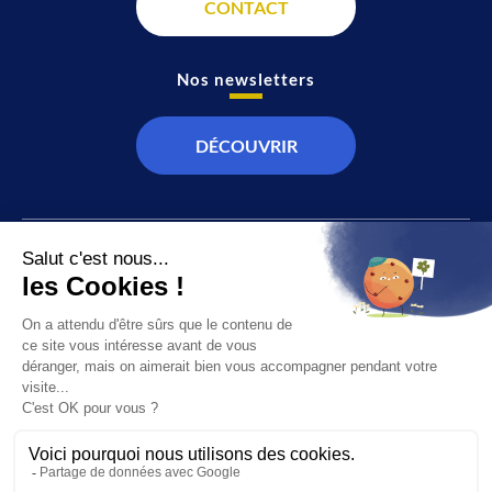
CONTACT
Nos newsletters
DÉCOUVRIR
JT
Direct
SOCIÉTÉ
À propos de nous
ÉCONOMIE
Recevoir la chaîne
CULTURE & LOISIRS
Devenir annonceur
SPORT