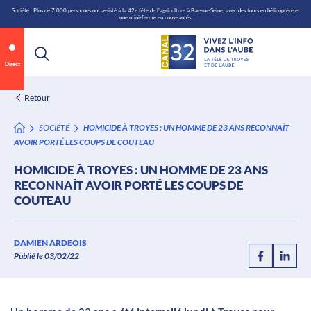
\n
Aller
Société : Plus de 7 000 personnes ont assisté à la 42e fête de l'agriculture à Bar-sur-Seine, avec des tours en hélicoptère et
une mini-ferme en nouveautés.
au
contenu
Direct
Retour
SOCIÉTÉ
HOMICIDE À TROYES : UN HOMME DE 23 ANS RECONNAÎT
AVOIR PORTÉ LES COUPS DE COUTEAU
HOMICIDE À TROYES : UN HOMME DE 23 ANS
RECONNAÎT AVOIR PORTÉ LES COUPS DE
COUTEAU
Annonce 1 sur 2
canal32.fr
DAMIEN ARDEOIS
Publié le 03/02/22
0:07
/
0:12