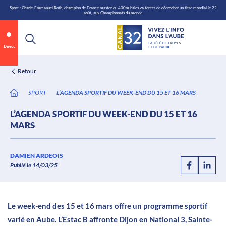
\n
Aller
Sport : Charle-Emmanuel Roth, champion de France master du 400m haies va tenter de décrocher un titre mondial le 22
août, aux Championnats du monde
au
contenu
Direct
Retour
SPORT
L’AGENDA SPORTIF DU WEEK-END DU 15 ET 16 MARS
L’AGENDA SPORTIF DU WEEK-END DU 15 ET 16
MARS
Annonce 1 sur 2
canal32.fr
DAMIEN ARDEOIS
Publié le 14/03/25
0:06
/
0:12
Le week-end des 15 et 16 mars offre un programme sportif
varié en Aube. L’Estac B affronte Dijon en National 3, Sainte-