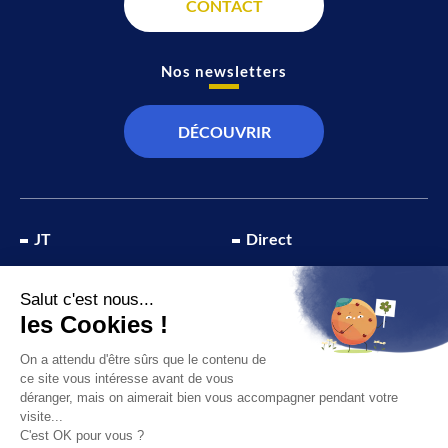
CONTACT
Nos newsletters
DÉCOUVRIR
JT
Direct
SOCIÉTÉ
À propos de nous
ÉCONOMIE
Recevoir la chaîne
CULTURE & LOISIRS
Devenir annonceur
SPORT