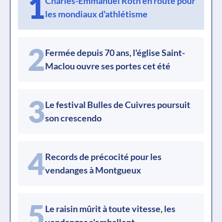
1
Charles-Emmanuel Roth en route pour
les mondiaux d'athlétisme
2
Fermée depuis 70 ans, l'église Saint-
Maclou ouvre ses portes cet été
3
Le festival Bulles de Cuivres poursuit
son crescendo
4
Records de précocité pour les
vendanges à Montgueux
5
Le raisin mûrit à toute vitesse, les
vendanges s'emballent