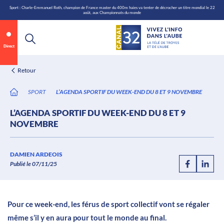
\n
Aller
Sport : Charle-Emmanuel Roth, champion de France master du 400m haies va tenter de décrocher un titre mondial le 22
août, aux Championnats du monde
au
contenu
Direct
Retour
SPORT
L’AGENDA SPORTIF DU WEEK-END DU 8 ET 9 NOVEMBRE
L’AGENDA SPORTIF DU WEEK-END DU 8 ET 9
NOVEMBRE
Annonce 1 sur 2
canal32.fr
DAMIEN ARDEOIS
Publié le 07/11/25
0:07
/
0:12
Pour ce week-end, les férus de sport collectif vont se régaler
même s’il y en aura pour tout le monde au final.