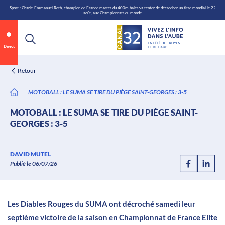
\n
Aller
Sport : Charle-Emmanuel Roth, champion de France master du 400m haies va tenter de décrocher un titre mondial le 22
août, aux Championnats du monde
au
contenu
Direct
Retour
MOTOBALL : LE SUMA SE TIRE DU PIÈGE SAINT-GEORGES : 3-5
MOTOBALL : LE SUMA SE TIRE DU PIÈGE SAINT-
GEORGES : 3-5
Annonce 1 sur 2
canal32.fr
DAVID MUTEL
Publié le 06/07/26
0:07
/
0:12
Les Diables Rouges du SUMA ont décroché samedi leur
septième victoire de la saison en Championnat de France Elite