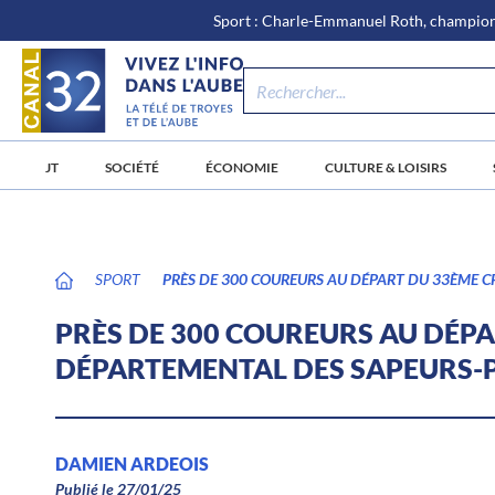
\n
Aller
Sport : Charle-Emmanuel Roth, champion 
au
contenu
JT
SOCIÉTÉ
ÉCONOMIE
CULTURE & LOISIRS
SPORT
PRÈS DE 300 COUREURS AU DÉPART DU 33ÈME C
PRÈS DE 300 COUREURS AU DÉP
DÉPARTEMENTAL DES SAPEURS-P
DAMIEN ARDEOIS
Publié le 27/01/25