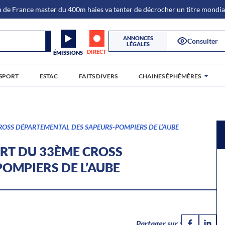
de France master du 400m haies va tenter de décrocher un titre mondi
ANNONCES
Consulter
LÉGALES
DIRECT
ÉMISSIONS
SPORT
ESTAC
FAITS DIVERS
CHAINES ÉPHÉMÈRES
ROSS DÉPARTEMENTAL DES SAPEURS-POMPIERS DE L’AUBE
ART DU 33ÈME CROSS
OMPIERS DE L’AUBE
Partager sur :