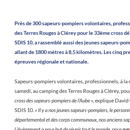
/
Près de 300 sapeurs-pompiers volontaires, profess
des Terres Rouges à Clérey pour le 33ème cross dé
SDIS 10, a rassemblé aussi des jeunes sapeurs-pomp
allant de 1800 mètres à 8,5 kilomètres. Les cinq pr
épreuves régionale et nationale.
Sapeurs-pompiers volontaires, professionnels, à la r
samedi, au camping des Terres Rouges à Clérey, po
cross des sapeurs-pompiers de l’Aube »,
explique David C
SDIS 10.
« Il y a nos jeunes sapeurs-pompiers, le person
départemental et des corps communaux, nos anciens sapeu
L’évènement a pour but de réunir tout le monde, pour
par