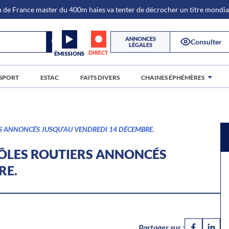
de France master du 400m haies va tenter de décrocher un titre mondi
ANNONCES
Consulter
LÉGALES
DIRECT
ÉMISSIONS
SPORT
ESTAC
FAITS DIVERS
CHAINES ÉPHÉMÈRES
RS ANNONCÉS JUSQU’AU VENDREDI 14 DÉCEMBRE.
RÔLES ROUTIERS ANNONCÉS
RE.
Partager sur :