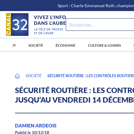
\n
Aller
Sport : Charle-Emmanuel Roth, champion 
au
contenu
JT
SOCIÉTÉ
ÉCONOMIE
CULTURE & LOISIRS
SOCIÉTÉ
SÉCURITÉ ROUTIÈRE : LES CONTRÔLES ROUTIE
SÉCURITÉ ROUTIÈRE : LES CONT
JUSQU’AU VENDREDI 14 DÉCEMB
DAMIEN ARDEOIS
Publié le 10/12/18