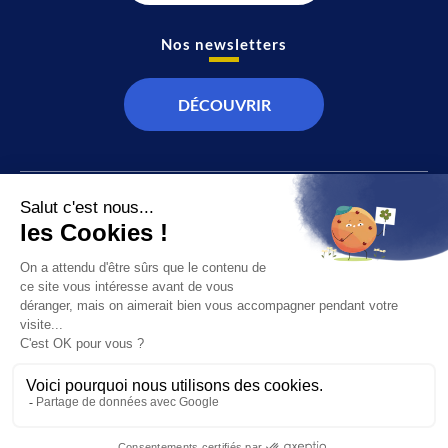
Nos newsletters
DÉCOUVRIR
JT
Direct
SOCIÉTÉ
À propos de nous
ÉCONOMIE
Recevoir la chaîne
CULTURE & LOISIRS
Devenir annonceur
SPORT