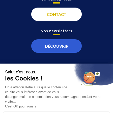
CONTACT
Nos newsletters
DÉCOUVRIR
JT
Direct
SOCIÉTÉ
À propos de nous
ÉCONOMIE
Recevoir la chaîne
CULTURE & LOISIRS
Devenir annonceur