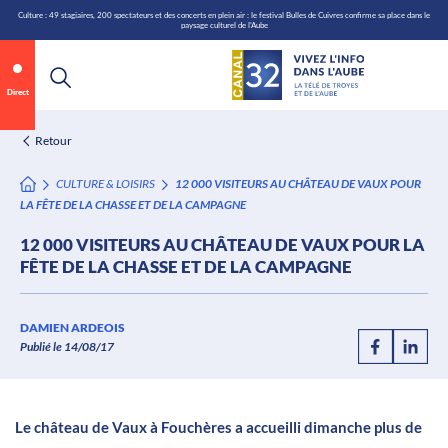
\n
Aller
Culture : 49 stagiaires, 200 spectateurs et des concerts en plein air : le festival Bulles de Cuivres confirme sa place dans le
paysage culturel de l'Aube
au
contenu
Direct
Retour
CULTURE & LOISIRS
12 000 VISITEURS AU CHÂTEAU DE VAUX POUR
LA FÊTE DE LA CHASSE ET DE LA CAMPAGNE
12 000 VISITEURS AU CHÂTEAU DE VAUX POUR LA
FÊTE DE LA CHASSE ET DE LA CAMPAGNE
Annonce 1 sur 2
canal32.fr
DAMIEN ARDEOIS
Publié le 14/08/17
0:06
/
0:12
Le château de Vaux à Fouchères a accueilli dimanche plus de