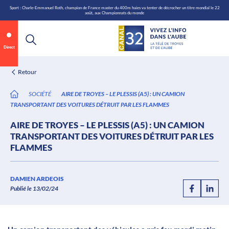
\n
Aller
Sport : Charle-Emmanuel Roth, champion de France master du 400m haies va tenter de décrocher un titre mondial le 22
août, aux Championnats du monde
au
contenu
Direct
Retour
SOCIÉTÉ
AIRE DE TROYES – LE PLESSIS (A5) : UN CAMION
TRANSPORTANT DES VOITURES DÉTRUIT PAR LES FLAMMES
AIRE DE TROYES – LE PLESSIS (A5) : UN CAMION
TRANSPORTANT DES VOITURES DÉTRUIT PAR LES
FLAMMES
Annonce 1 sur 2
canal32.fr
DAMIEN ARDEOIS
Publié le 13/02/24
0:05
/
0:12