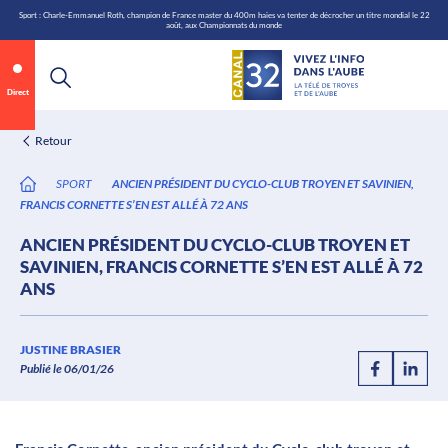
\n
Aller
Sport : Charle-Emmanuel Roth, champion de France master du 400m haies va tenter de décrocher un titre mondial le 22
août, aux Championnats du monde
au
contenu
Direct
Retour
SPORT
ANCIEN PRÉSIDENT DU CYCLO-CLUB TROYEN ET SAVINIEN,
FRANCIS CORNETTE S’EN EST ALLÉ À 72 ANS
ANCIEN PRÉSIDENT DU CYCLO-CLUB TROYEN ET
SAVINIEN, FRANCIS CORNETTE S’EN EST ALLÉ À 72
ANS
Annonce 1 sur 2
canal32.fr
JUSTINE BRASIER
Publié le 06/01/26
0:06
/
0:12