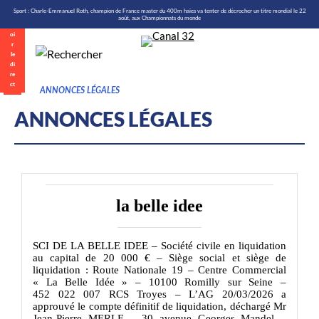
\n
Aller
Sport : Charle-Emmanuel Roth, champion de France master du 400m haies va tenter de décrocher un titre mondial le 22
août, aux Championnats du monde
au
contenu
ANNONCES LÉGALES
Direct
ANNONCES LÉGALES
la belle idee
SCI DE LA BELLE IDEE – Société civile en liquidation
au capital de 20 000 € – Siège social et siège de
liquidation : Route Nationale 19 – Centre Commercial
« La Belle Idée » – 10100 Romilly sur Seine –
452 022 007 RCS Troyes – L’AG 20/03/2026 a
approuvé le compte définitif de liquidation, déchargé Mr
Jean-Pierre MERLE – 30 avenue Georges Mandel –