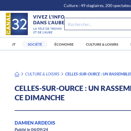
\n
Aller
Culture : 49 stagiaires, 200 spectateur
au
contenu
JT
SOCIÉTÉ
ÉCONOMIE
CULTURE & LOISIRS
CULTURE & LOISIRS
CELLES-SUR-OURCE : UN RASSEMBL
CELLES-SUR-OURCE : UN RASSE
CE DIMANCHE
DAMIEN ARDEOIS
Publié le 04/09/24