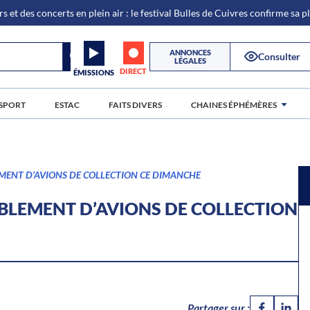
s et des concerts en plein air : le festival Bulles de Cuivres confirme sa 
ANNONCES
Consulter
LÉGALES
DIRECT
ÉMISSIONS
SPORT
ESTAC
FAITS DIVERS
CHAINES ÉPHÉMÈRES
EMENT D’AVIONS DE COLLECTION CE DIMANCHE
MBLEMENT D’AVIONS DE COLLECTION
Partager sur :