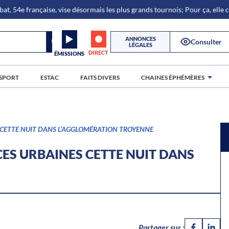
bat, 54e française, vise désormais les plus grands tournois; Pour ça, elle
ANNONCES
Consulter
LÉGALES
DIRECT
ÉMISSIONS
SPORT
ESTAC
FAITS DIVERS
CHAINES ÉPHÉMÈRES
 CETTE NUIT DANS L’AGGLOMÉRATION TROYENNE
ES URBAINES CETTE NUIT DANS
Partager sur :