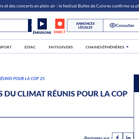
s et des concerts en plein air : le festival Bulles de Cuivres confirme sa 
ANNONCES
Consulter
LÉGALES
DIRECT
ÉMISSIONS
SPORT
ESTAC
FAITS DIVERS
CHAINES ÉPHÉMÈRES
RÉUNIS POUR LA COP 25
S DU CLIMAT RÉUNIS POUR LA COP
Partager sur :