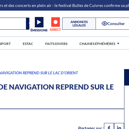
s et des concerts en plein air : le festival Bulles de Cuivres confirme sa 
ANNONCES
Consulter
LÉGALES
DIRECT
ÉMISSIONS
SPORT
ESTAC
FAITS DIVERS
CHAINES ÉPHÉMÈRES
 NAVIGATION REPREND SUR LE LAC D’ORIENT
 DE NAVIGATION REPREND SUR LE
Partager sur :